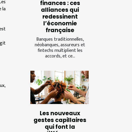
Les
finances : ces
 la
alliances qui
redessinent
l’économie
est
française
Banques traditionnelles,
git
néobanques, assureurs et
fintechs multiplient les
accords, et ce...
ux,
Les nouveaux
gestes capillaires
qui font la