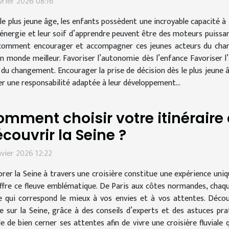
vrier 2026 08:16
le plus jeune âge, les enfants possèdent une incroyable capacité à
 énergie et leur soif d’apprendre peuvent être des moteurs puissa
omment encourager et accompagner ces jeunes acteurs du change
n monde meilleur. Favoriser l’autonomie dès l’enfance Favoriser l
du changement. Encourager la prise de décision dès le plus jeune â
er une responsabilité adaptée à leur développement...
mment choisir votre itinéraire 
couvrir la Seine ?
nvier 2026 12:22
orer la Seine à travers une croisière constitue une expérience uniq
ffre ce fleuve emblématique. De Paris aux côtes normandes, chaq
raire qui correspond le mieux à vos envies et à vos attentes. Déc
sur la Seine, grâce à des conseils d’experts et des astuces pra
able de bien cerner ses attentes afin de vivre une croisière fluvial