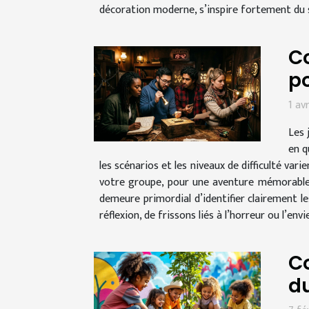
décoration moderne, s’inspire fortement du s
Co
po
1 av
Les 
en q
les scénarios et les niveaux de difficulté va
votre groupe, pour une aventure mémorable e
demeure primordial d’identifier clairement l
réflexion, de frissons liés à l’horreur ou l’envi
C
d