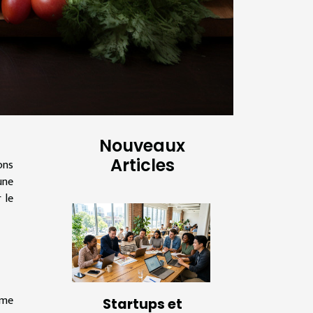
Nouveaux
Articles
ons
une
 le
ime
Startups et