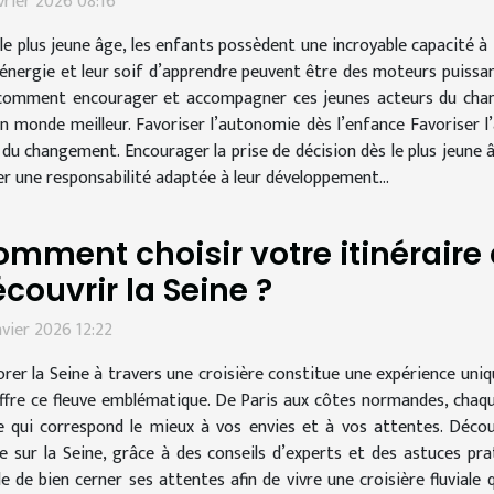
vrier 2026 08:16
le plus jeune âge, les enfants possèdent une incroyable capacité à
 énergie et leur soif d’apprendre peuvent être des moteurs puissa
omment encourager et accompagner ces jeunes acteurs du change
n monde meilleur. Favoriser l’autonomie dès l’enfance Favoriser l
du changement. Encourager la prise de décision dès le plus jeune â
er une responsabilité adaptée à leur développement...
mment choisir votre itinéraire 
couvrir la Seine ?
nvier 2026 12:22
orer la Seine à travers une croisière constitue une expérience uniq
ffre ce fleuve emblématique. De Paris aux côtes normandes, chaq
raire qui correspond le mieux à vos envies et à vos attentes. Déc
sur la Seine, grâce à des conseils d’experts et des astuces pra
able de bien cerner ses attentes afin de vivre une croisière fluvial