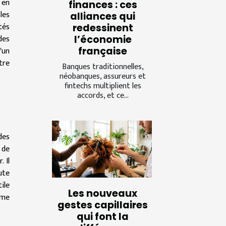
 en
finances : ces
les
alliances qui
tés
redessinent
des
l’économie
française
d'un
tre
Banques traditionnelles,
néobanques, assureurs et
fintechs multiplient les
accords, et ce...
des
 de
 Il
ute
ile
Les nouveaux
mme
gestes capillaires
qui font la