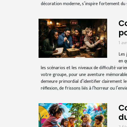
décoration moderne, s’inspire fortement du s
Co
po
1 av
Les 
en q
les scénarios et les niveaux de difficulté va
votre groupe, pour une aventure mémorable e
demeure primordial d’identifier clairement l
réflexion, de frissons liés à l’horreur ou l’envi
C
d