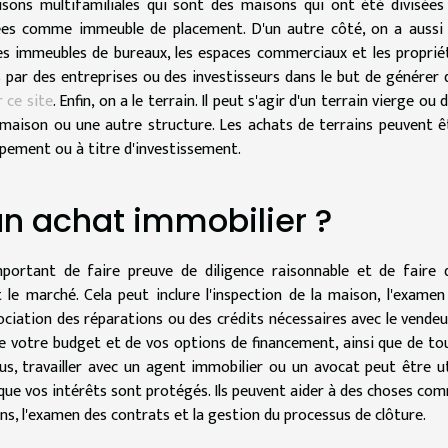
isons multifamiliales qui sont des maisons qui ont été divisées
tées comme immeuble de placement. D'un autre côté, on a aussi 
s immeubles de bureaux, les espaces commerciaux et les proprié
 par des entreprises ou des investisseurs dans le but de générer 
r ce site
. Enfin, on a le terrain. Il peut s'agir d'un terrain vierge ou 
maison ou une autre structure. Les achats de terrains peuvent ê
oppement ou à titre d'investissement.
n achat immobilier ?
mportant de faire preuve de diligence raisonnable et de faire 
 le marché. Cela peut inclure l'inspection de la maison, l'examen
ociation des réparations ou des crédits nécessaires avec le vendeur.
 votre budget et de vos options de financement, ainsi que de to
plus, travailler avec un agent immobilier ou un avocat peut être ut
 que vos intérêts sont protégés. Ils peuvent aider à des choses co
ons, l'examen des contrats et la gestion du processus de clôture.