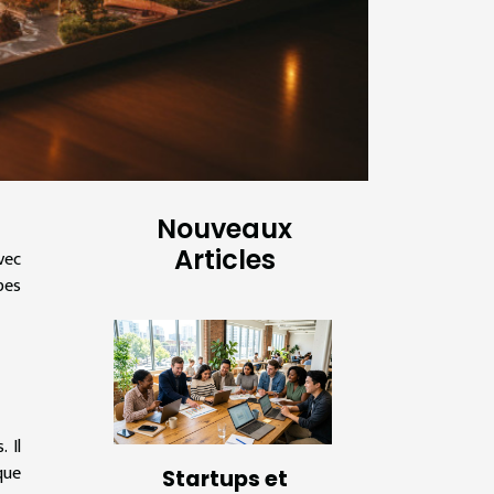
Nouveaux
Articles
vec
pes
 Il
que
Startups et