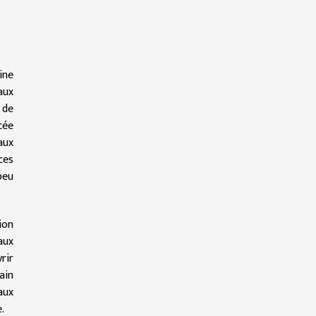
ine
aux
 de
cée
aux
ces
peu
ion
aux
rir
ain
aux
.