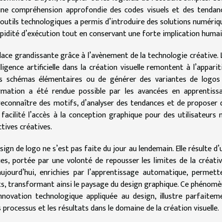
 une compréhension approfondie des codes visuels et des tendan
 outils technologiques a permis d’introduire des solutions numériq
rapidité d’exécution tout en conservant une forte implication humai
place grandissante grâce à l’avènement de la technologie créative. 
ligence artificielle dans la création visuelle remontent à l’apparit
es schémas élémentaires ou de générer des variantes de logos
mation a été rendue possible par les avancées en apprentiss
connaître des motifs, d’analyser des tendances et de proposer 
acilité l’accès à la conception graphique pour des utilisateurs 
tives créatives.
design de logo ne s’est pas faite du jour au lendemain. Elle résulte d
es, portée par une volonté de repousser les limites de la créativ
aujourd’hui, enrichies par l’apprentissage automatique, permett
epts, transformant ainsi le paysage du design graphique. Ce phénomè
innovation technologique appliquée au design, illustre parfaitem
processus et les résultats dans le domaine de la création visuelle.