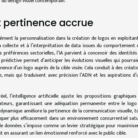
 du design visuel contemporain.
t pertinence accrue
ndément la personnalisation dans la création de logos en exploitant
la collecte et à l’interprétation de data issues du comportement 
 préférences sectorielles, l’IA parvient à concevoir des identités
rédictive permet d’anticiper les évolutions visuelles qui pourrai
inence d’un logo auprès de la cible visée. Cela conduit à des créati
, mais qui traduisent avec précision l’ADN et les aspirations d’
l, l’intelligence artificielle ajuste les propositions graphiques
ateurs, garantissant une adéquation permanente entre le logo
 dynamique améliore la pertinence de la communication visuelle, t
uer plus efficacement dans un environnement concurrentiel satu
se de données s’impose comme un levier stratégique pour maximiser
t en assurant un lien émotionnel renforcé avec le public cible.