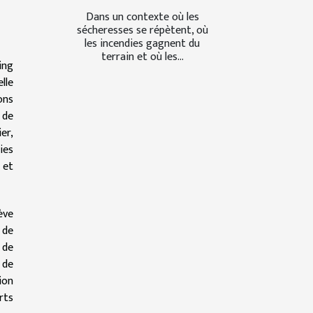
Dans un contexte où les
sécheresses se répètent, où
les incendies gagnent du
terrain et où les...
ing
lle
ons
 de
er,
ies
 et
ève
 de
 de
 de
ion
rts