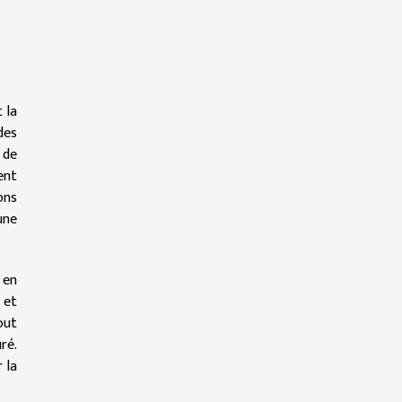
 la
des
 de
ent
ons
une
 en
 et
out
ré.
 la