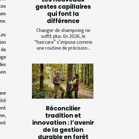
ces
gestes capillaires
qui font la
ues
différence
ne.
Changer de shampoing ne
Les
suffit plus. En 2026, le
“haircare” s’impose comme
ion
une routine de précision...
 de
age
des
non
’une
ité
ent
Réconcilier
tradition et
ne,
innovation : l’avenir
ent
de la gestion
durable en forêt