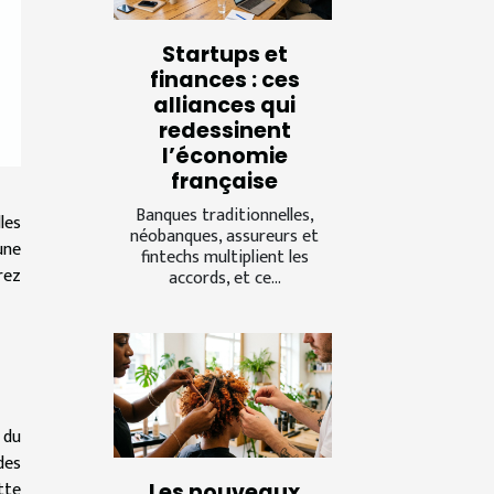
Startups et
finances : ces
alliances qui
redessinent
l’économie
française
Banques traditionnelles,
les
néobanques, assureurs et
une
fintechs multiplient les
rez
accords, et ce...
 du
des
tte
Les nouveaux