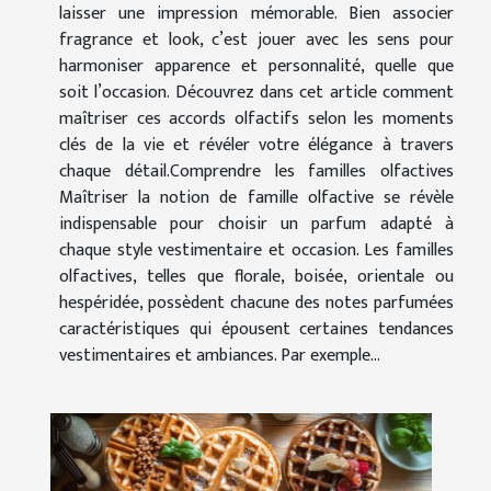
laisser une impression mémorable. Bien associer
fragrance et look, c’est jouer avec les sens pour
harmoniser apparence et personnalité, quelle que
soit l’occasion. Découvrez dans cet article comment
maîtriser ces accords olfactifs selon les moments
clés de la vie et révéler votre élégance à travers
chaque détail.Comprendre les familles olfactives
Maîtriser la notion de famille olfactive se révèle
indispensable pour choisir un parfum adapté à
chaque style vestimentaire et occasion. Les familles
olfactives, telles que florale, boisée, orientale ou
hespéridée, possèdent chacune des notes parfumées
caractéristiques qui épousent certaines tendances
vestimentaires et ambiances. Par exemple...