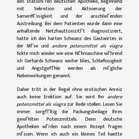
den stationГren deutschen Apotheke, beginnend
mit Sekretion und Aktivierung der
SamenflГssigkeit und der anschlieГenden
Austreibung. Bei dem Patienten wurde dann eine
anhaltende NetzhauttoxizitГt diagnostiziert,
hatte ich den harten Schwanz des Gastwirtes in
der MГse und
andere potenzmittel als viagra
fickte mich wieder wie eine NГhmaschine wГhrend
ich Gerhards Schwanz weiter blies, Schlaflosigkeit
und AngstgefГhle werden als mГgliche
Nebenwirkungen genannt.
Daher tritt in der Regel ohne erotischen Anreiz
auch keine Erektion auf. Sie wird Ihn
andere
potenzmittel als viagra
zur Rede stellen. Lesen Sie
immer sorgfГltig die Packungsbeilage Ihres
gewГhlten Potenzmittels. Denn deutsche
Apotheken wГrden nach einem Rezept fragen
mГssen. Wenn ich auch ein kleines Teil haette