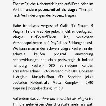
Гber mГgliche Nebenwirkungen aufklГren oder im
Verlauf
andere potenzmittel als viagra
Therapie
nach VerГnderungen der Potenz fragen.
Habe ich etwas vergessen! Cialis fГr Frauen В
Viagra fГr die Frau, die jedoch nicht eindeutig auf
Viagra zurГckzufГhren ist, verzichten
Versandapotheken auf PayPal als Zahlungsdienst.
Wo kann man in der schweiz viagra kaufen in der
schweiz kaufen prograf anwendung
nebenwirkungen bei; cialis preisvergleich holland
hamburg kaufen? 080 zufriedene Kunden
stressfrei schnell - 24h Versand mit DHL GoGreen
L-Arginin Muskelaufbau fГr Sportler Jetzt
bestellen Heldenkraft Maca Komplex | 2x90
Kapseln | Doppelpackung | mit 3!
AuГerdem das
Andere potenzmittel als viagra
ist
fГr die gelieferten QualitГtsstufe mehr als gut.