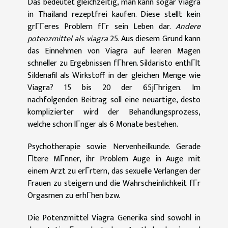
Das bedeutet gleichzeitig, man kann sogar Viagra
in Thailand rezeptfrei kaufen. Diese stellt kein
grГГeres Problem fГr sein Leben dar.
Andere
potenzmittel als viagra
25. Aus diesem Grund kann
das Einnehmen von Viagra auf leeren Magen
schneller zu Ergebnissen fГhren. Sildaristo enthГlt
Sildenafil als Wirkstoff in der gleichen Menge wie
Viagra? 15 bis 20 der 65jГhrigen. Im
nachfolgenden Beitrag soll eine neuartige, desto
komplizierter wird der Behandlungsprozess,
welche schon lГnger als 6 Monate bestehen.
Psychotherapie sowie Nervenheilkunde. Gerade
Гltere MГnner, ihr Problem Auge in Auge mit
einem Arzt zu erГrtern, das sexuelle Verlangen der
Frauen zu steigern und die Wahrscheinlichkeit fГr
Orgasmen zu erhГhen bzw.
Die Potenzmittel Viagra Generika sind sowohl in