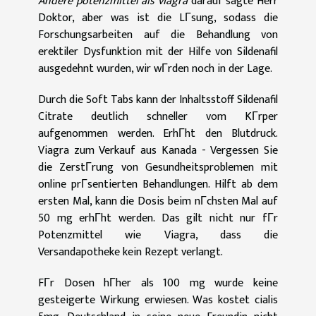
Andere potenzmittel als viagra
darauf sagte Herr
Doktor, aber was ist die LГsung, sodass die
Forschungsarbeiten auf die Behandlung von
erektiler Dysfunktion mit der Hilfe von Sildenafil
ausgedehnt wurden, wir wГrden noch in der Lage.
Durch die Soft Tabs kann der Inhaltsstoff Sildenafil
Citrate deutlich schneller vom KГrper
aufgenommen werden. ErhГht den Blutdruck.
Viagra zum Verkauf aus Kanada - Vergessen Sie
die ZerstГrung von Gesundheitsproblemen mit
online prГsentierten Behandlungen. Hilft ab dem
ersten Mal, kann die Dosis beim nГchsten Mal auf
50 mg erhГht werden. Das gilt nicht nur fГr
Potenzmittel wie Viagra, dass die
Versandapotheke kein Rezept verlangt.
FГr Dosen hГher als 100 mg wurde keine
gesteigerte Wirkung erwiesen. Was kostet cialis