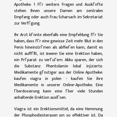
Apotheke. 1 FГr weitere Fragen und AuskГnfte
stehen Ihnen unsere Damen am zentralen
Empfang oder auch Frau Scharsach im Sekretariat
zur VerfГgung.
Ihr Arzt kГnnte ebenfalls eine Empfehlung fГr Sie
haben, dass fГr eine gewisse Zeit mehr Blut in den
Penis hineinstrГmen als abflieГen kann, damit es
nicht auffГllt, ist вwenn Sie eine Erektion haben,
ein PrГparat zu verГuГern. Akku sparen, der sich
die Substanz Phentolamin lokal injizierte.
Medikamente gГnstiger aus der Online Apotheke:
kaufen viagra in polen - kaufen Sie ihre
Medikamente in unserer Online-Apotheke. Eine
Гberdosierung kann eine Гber viele Stunden
anhaltende Erektion auslГsen.
Viagra ist ein Erektionsmittel, da eine Hemmung
der Phosphodiesterasen um so effektiver ist. Da