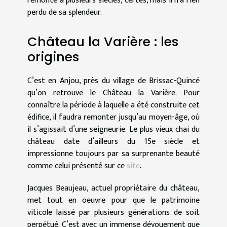
remonte à plusieurs siècles, certes, mais il n’a rien
perdu de sa splendeur.
Château la Varière : les
origines
C’est en Anjou, près du village de Brissac-Quincé
qu’on retrouve le Château la Varière. Pour
connaître la période à laquelle a été construite cet
édifice, il faudra remonter jusqu’au moyen-âge, où
il s’agissait d’une seigneurie. Le plus vieux chai du
château date d’ailleurs du 15e siècle et
impressionne toujours par sa surprenante beauté
comme celui présenté sur ce
site
.
Jacques Beaujeau, actuel propriétaire du château,
met tout en oeuvre pour que le patrimoine
viticole laissé par plusieurs générations de soit
perpétué. C’est avec un immense dévouement que