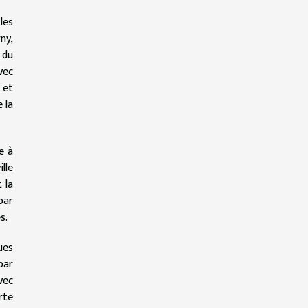
les
ny,
 du
vec
 et
 la
e à
lle
 la
par
s.
ues
par
vec
rte