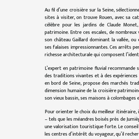
Au fil d’une croisière sur la Seine, sélection
sites à visiter, on trouve Rouen, avec sa ca
célèbre pour les jardins de Claude Monet,
patrimoine. Entre ces escales, de nombreux v
son château Gaillard dominant la vallée, o
ses falaises impressionnantes. Ces arrêts pe
richesse architecturale qui composent l’identi
L’expert en patrimoine fluvial recommande sou
des traditions vivantes et à des expériences
en bord de Seine, propose des marchés tradit
dimension humaine de la croisière patrimoine.
son vieux bassin, ses maisons à colombages e
Pour orienter le choix du meilleur itinéraire,
– tels que les méandres boisés près de Jumièg
une valorisation touristique forte. Le conseil
les centres d’intérêt du voyageur, qu’il reche