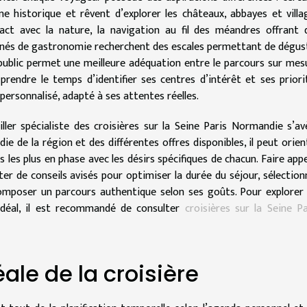
e historique et rêvent d’explorer les châteaux, abbayes et villa
ntact avec la nature, la navigation au fil des méandres offrant 
onnés de gastronomie recherchent des escales permettant de dégus
public permet une meilleure adéquation entre le parcours sur mes
prendre le temps d’identifier ses centres d’intérêt et ses priori
ersonnalisé, adapté à ses attentes réelles.
eiller spécialiste des croisières sur la Seine Paris Normandie s’av
e de la région et des différentes offres disponibles, il peut orien
es les plus en phase avec les désirs spécifiques de chacun. Faire appe
r de conseils avisés pour optimiser la durée du séjour, sélection
composer un parcours authentique selon ses goûts. Pour explorer 
idéal, il est recommandé de consulter
croisières sur la Seine Pa
éale de la croisière