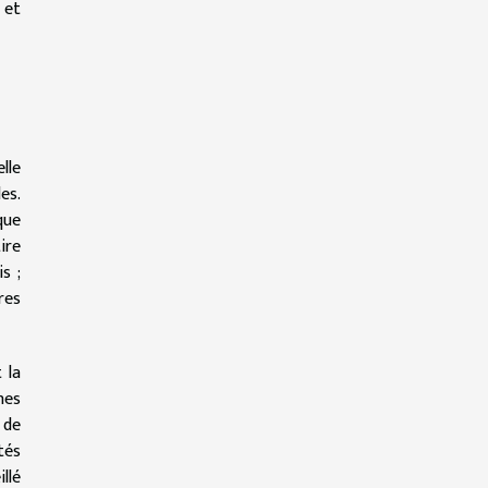
 et
lle
es.
que
ire
s ;
res
 la
nes
 de
tés
llé