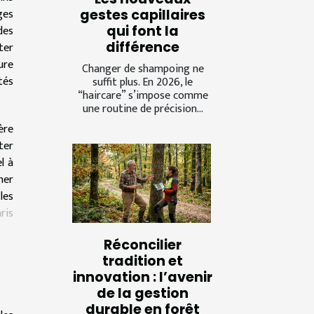
ges
gestes capillaires
qui font la
des
différence
ter
ure
Changer de shampoing ne
tés
suffit plus. En 2026, le
“haircare” s’impose comme
une routine de précision...
ère
ter
l à
ner
les
ris
Réconcilier
tradition et
innovation : l’avenir
de la gestion
durable en forêt