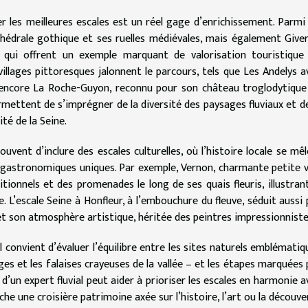
ner les meilleures escales est un réel gage d’enrichissement. Parmi 
thédrale gothique et ses ruelles médiévales, mais également Giver
 qui offrent un exemple marquant de valorisation touristique
illages pittoresques jalonnent le parcours, tels que Les Andelys a
u encore La Roche-Guyon, reconnu pour son château troglodytique
rmettent de s’imprégner de la diversité des paysages fluviaux et de
té de la Seine.
vent d’inclure des escales culturelles, où l’histoire locale se mêl
 gastronomiques uniques. Par exemple, Vernon, charmante petite vi
ionnels et des promenades le long de ses quais fleuris, illustrant
 L’escale Seine à Honfleur, à l’embouchure du fleuve, séduit aussi 
t son atmosphère artistique, héritée des peintres impressionniste
 il convient d’évaluer l’équilibre entre les sites naturels emblématiq
es et les falaises crayeuses de la vallée – et les étapes marquées 
 d’un expert fluvial peut aider à prioriser les escales en harmonie a
rche une croisière patrimoine axée sur l’histoire, l’art ou la découve