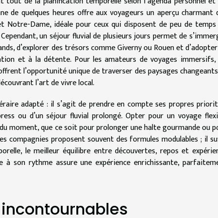
t tout de la planification temporelle selon l’agenda personnel et 
nne de quelques heures offre aux voyageurs un aperçu charmant 
 et Notre-Dame, idéale pour ceux qui disposent de peu de temps
Cependant, un séjour fluvial de plusieurs jours permet de s’immer
ormands, d’explorer des trésors comme Giverny ou Rouen et d’adopter
lation et à la détente. Pour les amateurs de voyages immersifs, 
e offrent l’opportunité unique de traverser des paysages changeants
écouvrant l’art de vivre local.
néraire adapté : il s’agit de prendre en compte ses propres priorit
press ou d’un séjour fluvial prolongé. Opter pour un voyage flexi
es du moment, que ce soit pour prolonger une halte gourmande ou p
Les compagnies proposent souvent des formules modulables ; il suf
mporelle, le meilleur équilibre entre découvertes, repos et expérie
ine à son rythme assure une expérience enrichissante, parfaitem
s incontournables