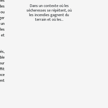
les
Dans un contexte où les
des
sécheresses se répètent, où
 ou
les incendies gagnent du
ger
terrain et où les...
 un
les
 et
és,
ble
our
fit
nce
ent