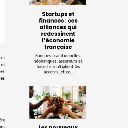
Startups et
finances : ces
alliances qui
redessinent
l’économie
française
Banques traditionnelles,
 et
néobanques, assureurs et
 et
fintechs multiplient les
es.
accords, et ce...
ne,
ère
ins
Les nouveaux