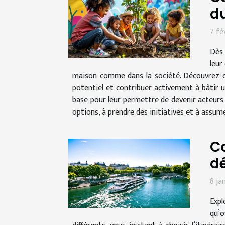
d
7 fé
Dès 
leur
maison comme dans la société. Découvrez c
potentiel et contribuer activement à bâtir u
base pour leur permettre de devenir acteurs 
options, à prendre des initiatives et à assum
Co
dé
8 ja
Expl
qu’o