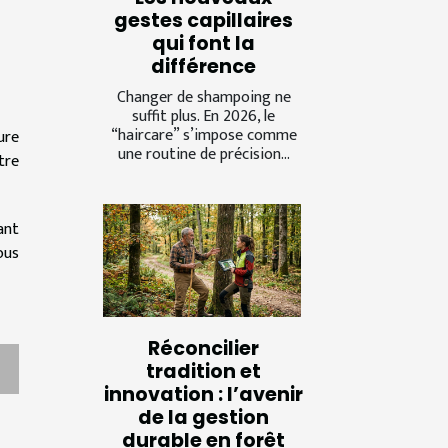
gestes capillaires
qui font la
différence
Changer de shampoing ne
suffit plus. En 2026, le
“haircare” s’impose comme
ure
une routine de précision...
tre
ant
ous
Réconcilier
tradition et
innovation : l’avenir
de la gestion
durable en forêt