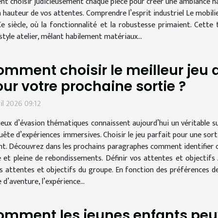
nt choisir judicieusement chaque pièce pour créer une ambiance ha
a hauteur de vos attentes. Comprendre l’esprit industriel Le mobilie
Xe siècle, où la fonctionnalité et la robustesse primaient. Cett
tyle atelier, mêlant habilement matériaux...
mment choisir le meilleur jeu
ur votre prochaine sortie ?
ril 2026 09:12
jeux d’évasion thématiques connaissent aujourd’hui un véritable su
uête d’expériences immersives. Choisir le jeu parfait pour une sort
rient. Découvrez dans les prochains paragraphes comment identifier 
t pleine de rebondissements. Définir vos attentes et objectifs A
es attentes et objectifs du groupe. En fonction des préférences d
e d’aventure, l’expérience...
omment les jeunes enfants peu