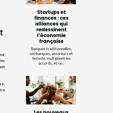
Startups et
finances : ces
alliances qui
redessinent
t
l’économie
française
Banques traditionnelles,
néobanques, assureurs et
our
fintechs multiplient les
ées
accords, et ce...
ain
re,
tre
Les nouveaux