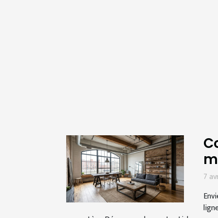
Co
m
7 av
Envi
lign