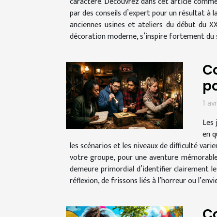
caractère. Découvrez dans cet article comme
par des conseils d’expert pour un résultat à l
anciennes usines et ateliers du début du X
décoration moderne, s’inspire fortement du s
Co
po
1 av
Les 
en q
les scénarios et les niveaux de difficulté va
votre groupe, pour une aventure mémorable e
demeure primordial d’identifier clairement l
réflexion, de frissons liés à l’horreur ou l’envi
C