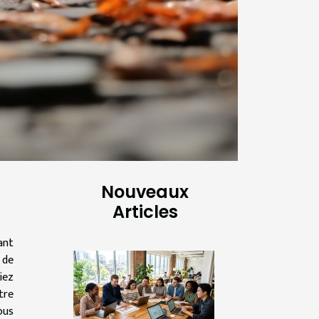
Nouveaux
Articles
ant
 de
iez
tre
ous