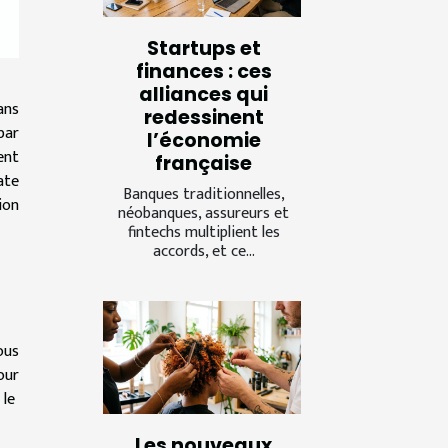
Startups et
finances : ces
alliances qui
ans
redessinent
par
l’économie
ent
française
ate
Banques traditionnelles,
ion
néobanques, assureurs et
fintechs multiplient les
accords, et ce...
ous
our
 le
Les nouveaux