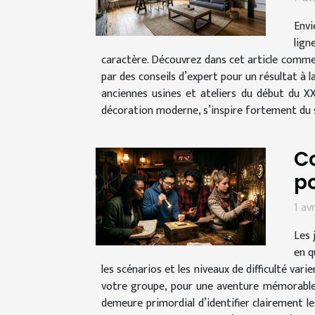
Envi
lign
caractère. Découvrez dans cet article comme
par des conseils d’expert pour un résultat à l
anciennes usines et ateliers du début du X
décoration moderne, s’inspire fortement du s
Co
po
1 av
Les 
en q
les scénarios et les niveaux de difficulté va
votre groupe, pour une aventure mémorable e
demeure primordial d’identifier clairement l