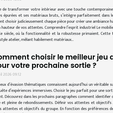
e de transformer votre intérieur avec une touche contemporaine et
es épurées et ses matériaux bruts, s’intègre parfaitement dans 
nt choisir judicieusement chaque pièce pour créer une ambiance ha
a hauteur de vos attentes. Comprendre l’esprit industriel Le mobilie
Xe siècle, où la fonctionnalité et la robustesse primaient. Cett
tyle atelier, mêlant habilement matériaux...
mment choisir le meilleur jeu
ur votre prochaine sortie ?
ril 2026 09:12
jeux d’évasion thématiques connaissent aujourd’hui un véritable su
uête d’expériences immersives. Choisir le jeu parfait pour une sort
rient. Découvrez dans les prochains paragraphes comment identifier 
t pleine de rebondissements. Définir vos attentes et objectifs A
es attentes et objectifs du groupe. En fonction des préférences d