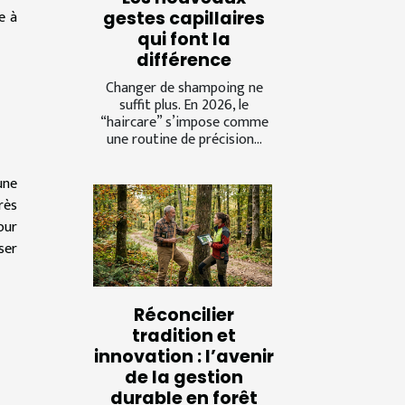
e à
gestes capillaires
qui font la
différence
Changer de shampoing ne
suffit plus. En 2026, le
“haircare” s’impose comme
une routine de précision...
une
rès
our
ser
Réconcilier
tradition et
innovation : l’avenir
de la gestion
durable en forêt