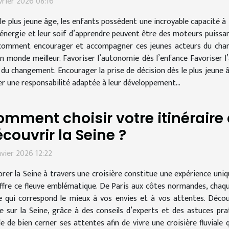
vrier 2026 08:16
le plus jeune âge, les enfants possèdent une incroyable capacité à
 énergie et leur soif d’apprendre peuvent être des moteurs puissa
omment encourager et accompagner ces jeunes acteurs du change
n monde meilleur. Favoriser l’autonomie dès l’enfance Favoriser l
du changement. Encourager la prise de décision dès le plus jeune â
er une responsabilité adaptée à leur développement...
mment choisir votre itinéraire 
couvrir la Seine ?
nvier 2026 12:22
orer la Seine à travers une croisière constitue une expérience uniq
ffre ce fleuve emblématique. De Paris aux côtes normandes, chaq
raire qui correspond le mieux à vos envies et à vos attentes. Déc
sur la Seine, grâce à des conseils d’experts et des astuces pra
able de bien cerner ses attentes afin de vivre une croisière fluvial