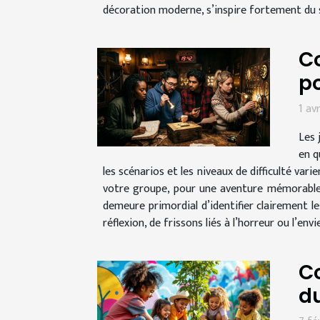
décoration moderne, s’inspire fortement du s
Co
po
1 av
Les 
en q
les scénarios et les niveaux de difficulté va
votre groupe, pour une aventure mémorable e
demeure primordial d’identifier clairement l
réflexion, de frissons liés à l’horreur ou l’envi
C
d