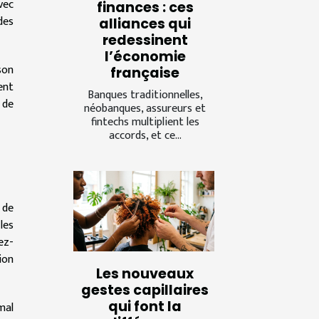
vec
finances : ces
des
alliances qui
redessinent
l’économie
son
française
ent
Banques traditionnelles,
 de
néobanques, assureurs et
fintechs multiplient les
accords, et ce...
 de
les
ez-
ion
Les nouveaux
gestes capillaires
qui font la
mal