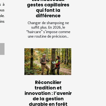
s à
gestes capillaires
qui font la
ous
différence
le.
ins
Changer de shampoing ne
suffit plus. En 2026, le
“haircare” s’impose comme
une routine de précision...
Réconcilier
tradition et
innovation : l’avenir
de la gestion
durable en forêt