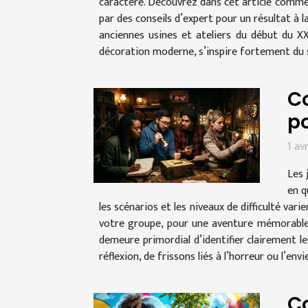
caractère. Découvrez dans cet article comme
par des conseils d’expert pour un résultat à l
anciennes usines et ateliers du début du X
décoration moderne, s’inspire fortement du s
Co
po
1 av
Les 
en q
les scénarios et les niveaux de difficulté va
votre groupe, pour une aventure mémorable e
demeure primordial d’identifier clairement l
réflexion, de frissons liés à l’horreur ou l’envi
C