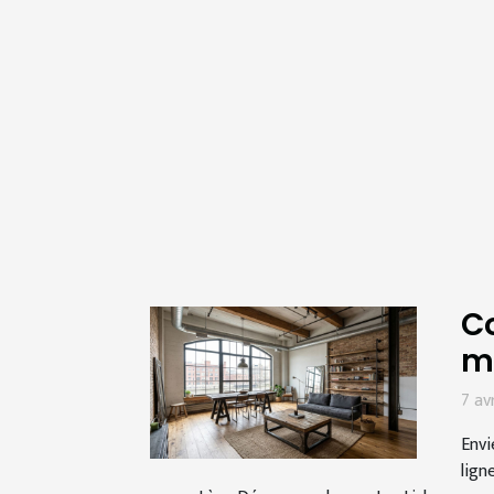
Co
m
7 av
Envi
lign