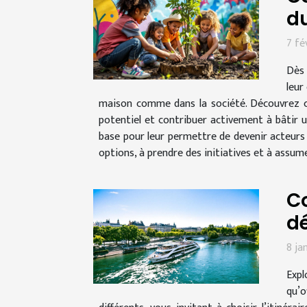
d
7 fé
Dès 
leur
maison comme dans la société. Découvrez c
potentiel et contribuer activement à bâtir u
base pour leur permettre de devenir acteurs 
options, à prendre des initiatives et à assum
Co
dé
8 ja
Expl
qu’o