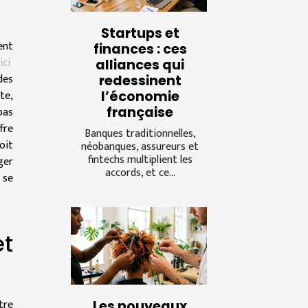
Startups et
ent
finances : ces
ici
alliances qui
des
redessinent
te,
l’économie
française
pas
ffre
Banques traditionnelles,
oit
néobanques, assureurs et
fintechs multiplient les
ger
accords, et ce...
 se
t
tre
Les nouveaux