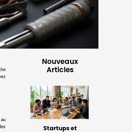
Nouveaux
Articles
che
vez
 au
des
Startups et