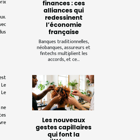
rix
finances : ces
alliances qui
ux.
redessinent
vec
l’économie
française
dus
Banques traditionnelles,
néobanques, assureurs et
fintechs multiplient les
accords, et ce...
est
 Le
 Le
 ne
tes
Les nouveaux
vre
gestes capillaires
qui font la