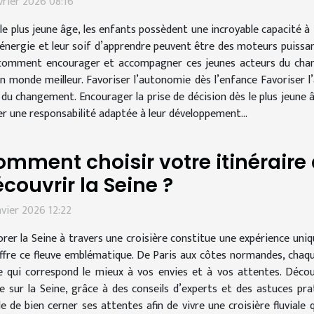
vrier 2026 08:16
le plus jeune âge, les enfants possèdent une incroyable capacité à
 énergie et leur soif d’apprendre peuvent être des moteurs puissa
omment encourager et accompagner ces jeunes acteurs du change
n monde meilleur. Favoriser l’autonomie dès l’enfance Favoriser l
du changement. Encourager la prise de décision dès le plus jeune â
er une responsabilité adaptée à leur développement...
mment choisir votre itinéraire 
couvrir la Seine ?
nvier 2026 12:22
orer la Seine à travers une croisière constitue une expérience uniq
ffre ce fleuve emblématique. De Paris aux côtes normandes, chaq
raire qui correspond le mieux à vos envies et à vos attentes. Déc
sur la Seine, grâce à des conseils d’experts et des astuces pra
able de bien cerner ses attentes afin de vivre une croisière fluvial