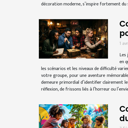
décoration moderne, s’inspire fortement du s
Co
po
1 av
Les 
en q
les scénarios et les niveaux de difficulté va
votre groupe, pour une aventure mémorable e
demeure primordial d’identifier clairement l
réflexion, de frissons liés à l’horreur ou l’envi
C
d