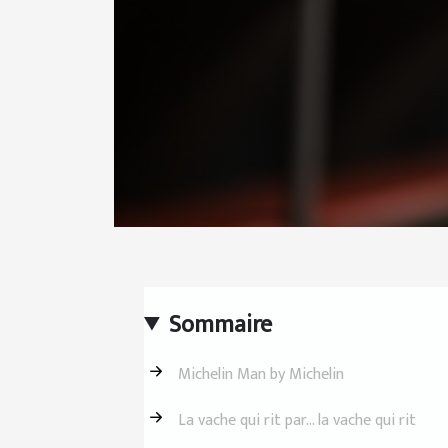
Sommaire
Michelin Man by Michelin
La vache qui rit par… la vache qui rit