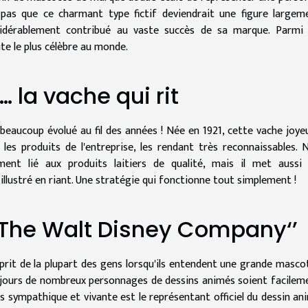
 pas que ce charmant type fictif deviendrait une figure largem
nsidérablement contribué au vaste succès de sa marque. Parm
ute le plus célèbre au monde.
… la vache qui rit
beaucoup évolué au fil des années ! Née en 1921, cette vache joye
les produits de l'entreprise, les rendant très reconnaissables. 
nt lié aux produits laitiers de qualité, mais il met aussi 
s illustré en riant. Une stratégie qui fonctionne tout simplement !
’The Walt Disney Company‘’
sprit de la plupart des gens lorsqu'ils entendent une grande masco
 jours de nombreux personnages de dessins animés soient facilem
 sympathique et vivante est le représentant officiel du dessin an