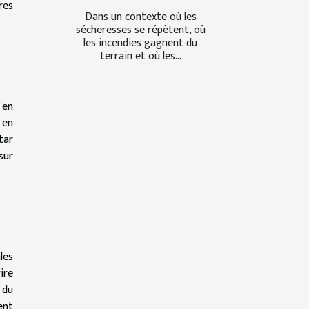
res
Dans un contexte où les
sécheresses se répètent, où
les incendies gagnent du
terrain et où les...
'en
 en
tar
sur
les
ire
 du
ent