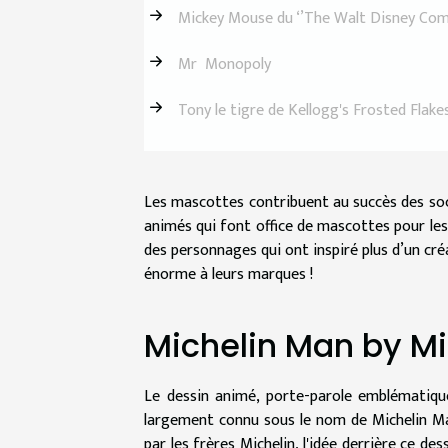
Mickey Mouse du ‘’The Walt Disney Com
Mr Monopoly
Tony le tigre de Kellogg's Frosted Flake
Les mascottes contribuent au succès des soci
animés qui font office de mascottes pour les
des personnages qui ont inspiré plus d’un cr
énorme à leurs marques !
Michelin Man by Mi
Le dessin animé, porte-parole emblématique
largement connu sous le nom de Michelin Ma
par les frères Michelin, l'idée derrière ce 