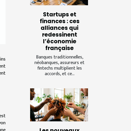
Startups et
finances : ces
alliances qui
redessinent
l’économie
française
Banques traditionnelles,
ins
néobanques, assureurs et
ent
fintechs multiplient les
ent
accords, et ce...
est
yon
nne
Les nouveaux