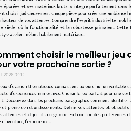
es épurées et ses matériaux bruts, s’intègre parfaitement dans 
nt choisir judicieusement chaque pièce pour créer une ambiance ha
a hauteur de vos attentes. Comprendre l’esprit industriel Le mobilie
Xe siècle, où la fonctionnalité et la robustesse primaient. Cett
tyle atelier, mêlant habilement matériaux...
mment choisir le meilleur jeu
ur votre prochaine sortie ?
ril 2026 09:12
jeux d’évasion thématiques connaissent aujourd’hui un véritable su
uête d’expériences immersives. Choisir le jeu parfait pour une sort
rient. Découvrez dans les prochains paragraphes comment identifier 
t pleine de rebondissements. Définir vos attentes et objectifs A
es attentes et objectifs du groupe. En fonction des préférences d
e d’aventure, l’expérience...