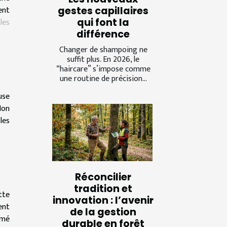
ent
gestes capillaires
qui font la
i
les
différence
Changer de shampoing ne
suffit plus. En 2026, le
“haircare” s’impose comme
une routine de précision...
use
Non
les
Réconcilier
tradition et
tte
innovation : l’avenir
ent
de la gestion
imé
durable en forêt