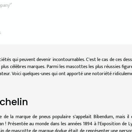
pany‘’
s
étés qui peuvent devenir incontournables. C'est le cas de ces dess
 plus célèbres marques. Parmi les mascottes les plus réussies figur
éateur. Voici quelques-unes qui ont apporté une notoriété ridiculem
chelin
 de la marque de pneus populaire s'appelait Bibendum, mais il 
n ! Présentée au monde dans les années 1894 à l'Exposition de L
dessin de mascotte de marque dodue était de représenter une perso