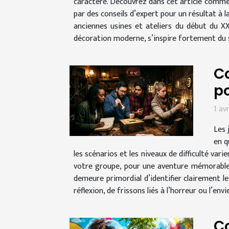
caractère. Découvrez dans cet article comme
par des conseils d’expert pour un résultat à l
anciennes usines et ateliers du début du X
décoration moderne, s’inspire fortement du s
Co
po
1 av
Les 
en q
les scénarios et les niveaux de difficulté va
votre groupe, pour une aventure mémorable e
demeure primordial d’identifier clairement l
réflexion, de frissons liés à l’horreur ou l’envi
C