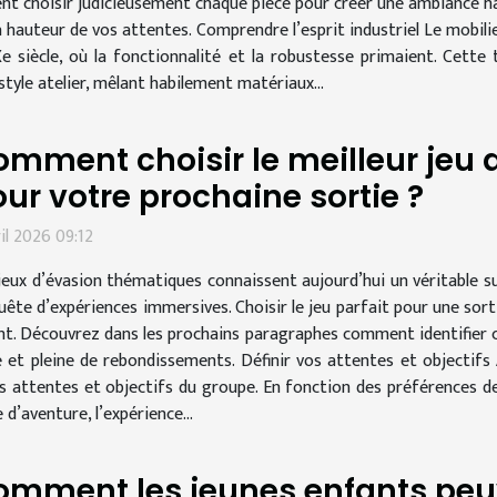
nt choisir judicieusement chaque pièce pour créer une ambiance ha
a hauteur de vos attentes. Comprendre l’esprit industriel Le mobilie
Xe siècle, où la fonctionnalité et la robustesse primaient. Cett
tyle atelier, mêlant habilement matériaux...
mment choisir le meilleur jeu
ur votre prochaine sortie ?
ril 2026 09:12
jeux d’évasion thématiques connaissent aujourd’hui un véritable su
uête d’expériences immersives. Choisir le jeu parfait pour une sort
rient. Découvrez dans les prochains paragraphes comment identifier 
t pleine de rebondissements. Définir vos attentes et objectifs A
es attentes et objectifs du groupe. En fonction des préférences d
e d’aventure, l’expérience...
omment les jeunes enfants peu