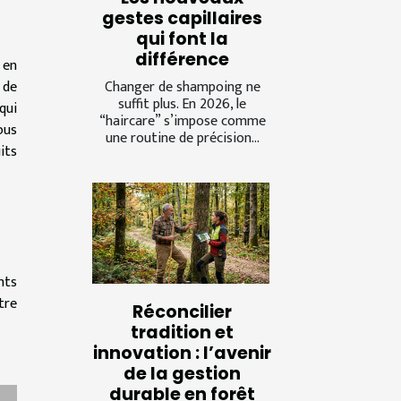
gestes capillaires
qui font la
différence
 en
Changer de shampoing ne
 de
suffit plus. En 2026, le
qui
“haircare” s’impose comme
ous
une routine de précision...
its
nts
tre
Réconcilier
tradition et
innovation : l’avenir
de la gestion
durable en forêt