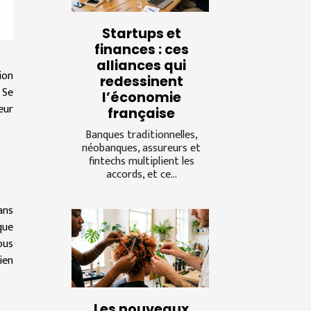
Startups et
finances : ces
alliances qui
ion
redessinent
 Se
l’économie
eur
française
Banques traditionnelles,
néobanques, assureurs et
fintechs multiplient les
accords, et ce...
ans
que
ous
ien
Les nouveaux