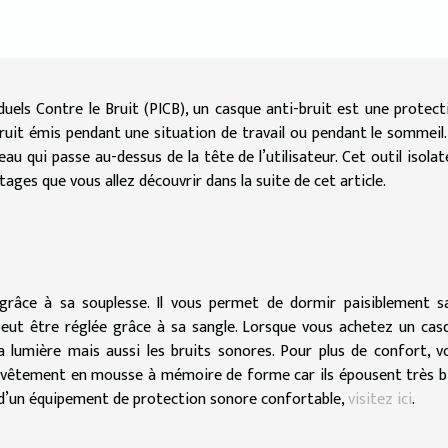
uels Contre le Bruit (PICB), un casque anti-bruit est une protect
 bruit émis pendant une situation de travail ou pendant le sommeil.
rceau qui passe au-dessus de la tête de l’utilisateur. Cet outil isolat
ges que vous allez découvrir dans la suite de cet article.
 grâce à sa souplesse. Il vous permet de dormir paisiblement s
e peut être réglée grâce à sa sangle. Lorsque vous achetez un cas
a lumière mais aussi les bruits sonores. Pour plus de confort, v
evêtement en mousse à mémoire de forme car ils épousent très b
e d’un équipement de protection sonore confortable,
visitez ici
.