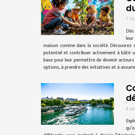
d
7 fé
Dès 
leur
maison comme dans la société. Découvrez c
potentiel et contribuer activement à bâtir u
base pour leur permettre de devenir acteurs 
options, à prendre des initiatives et à assum
Co
dé
8 ja
Expl
qu’o