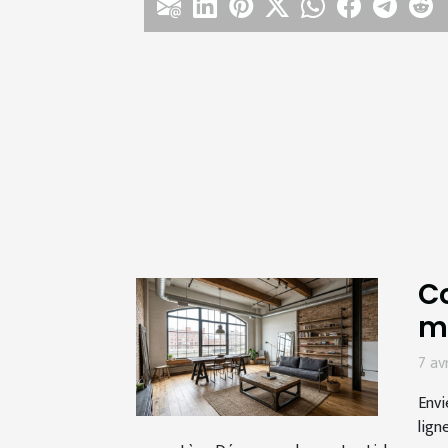
Co
m
7 av
Envi
lign