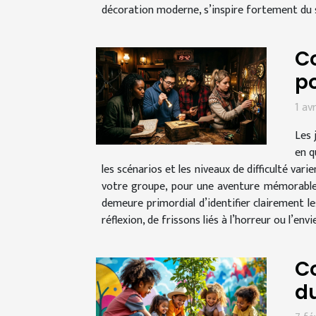
décoration moderne, s’inspire fortement du s
Co
po
1 av
Les 
en q
les scénarios et les niveaux de difficulté va
votre groupe, pour une aventure mémorable e
demeure primordial d’identifier clairement l
réflexion, de frissons liés à l’horreur ou l’envi
C
d