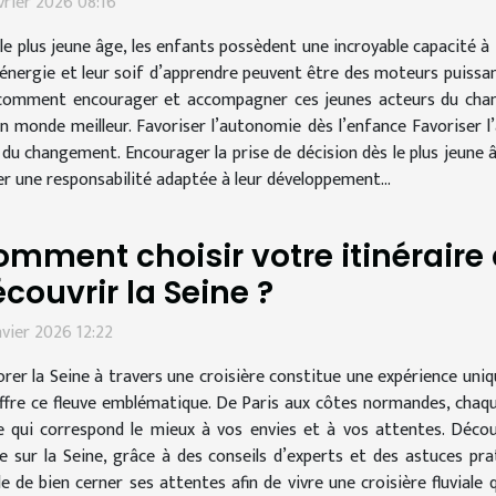
vrier 2026 08:16
le plus jeune âge, les enfants possèdent une incroyable capacité à
 énergie et leur soif d’apprendre peuvent être des moteurs puissa
omment encourager et accompagner ces jeunes acteurs du change
n monde meilleur. Favoriser l’autonomie dès l’enfance Favoriser l
du changement. Encourager la prise de décision dès le plus jeune â
er une responsabilité adaptée à leur développement...
mment choisir votre itinéraire 
couvrir la Seine ?
nvier 2026 12:22
orer la Seine à travers une croisière constitue une expérience uniq
ffre ce fleuve emblématique. De Paris aux côtes normandes, chaq
raire qui correspond le mieux à vos envies et à vos attentes. Déc
sur la Seine, grâce à des conseils d’experts et des astuces pra
able de bien cerner ses attentes afin de vivre une croisière fluvial