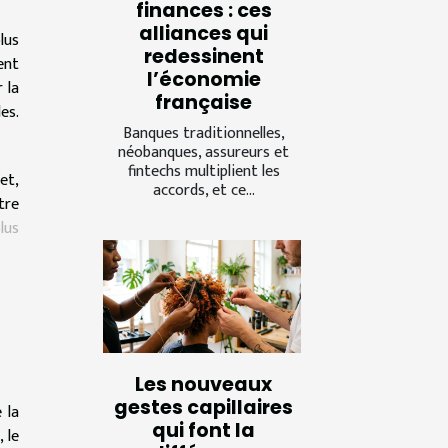
finances : ces
alliances qui
lus
redessinent
ent
l’économie
 la
française
es.
Banques traditionnelles,
néobanques, assureurs et
fintechs multiplient les
et,
accords, et ce...
tre
lus
Les nouveaux
gestes capillaires
 la
qui font la
 le