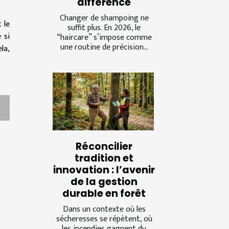
différence
Changer de shampoing ne
 le
suffit plus. En 2026, le
 si
“haircare” s’impose comme
une routine de précision...
la,
Réconcilier
tradition et
innovation : l’avenir
de la gestion
durable en forêt
Dans un contexte où les
sécheresses se répètent, où
les incendies gagnent du