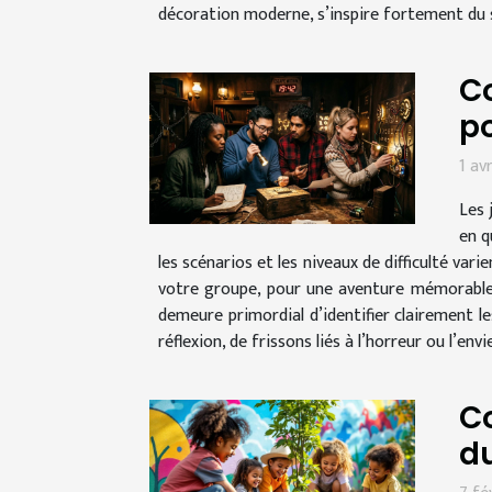
décoration moderne, s’inspire fortement du s
Co
po
1 av
Les 
en q
les scénarios et les niveaux de difficulté va
votre groupe, pour une aventure mémorable e
demeure primordial d’identifier clairement l
réflexion, de frissons liés à l’horreur ou l’envi
C
d