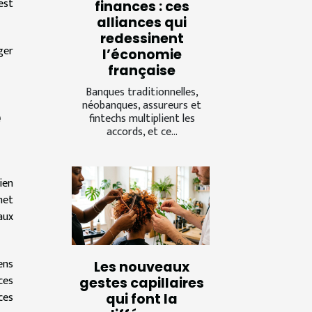
est
finances : ces
alliances qui
redessinent
ger
l’économie
française
Banques traditionnelles,
néobanques, assureurs et
e
fintechs multiplient les
accords, et ce...
ien
met
aux
ens
Les nouveaux
ces
gestes capillaires
ces
qui font la