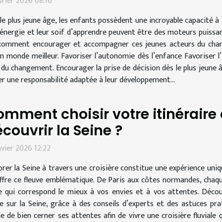
vrier 2026 08:16
le plus jeune âge, les enfants possèdent une incroyable capacité à
 énergie et leur soif d’apprendre peuvent être des moteurs puissa
omment encourager et accompagner ces jeunes acteurs du change
n monde meilleur. Favoriser l’autonomie dès l’enfance Favoriser l
du changement. Encourager la prise de décision dès le plus jeune â
er une responsabilité adaptée à leur développement...
mment choisir votre itinéraire 
couvrir la Seine ?
nvier 2026 12:22
orer la Seine à travers une croisière constitue une expérience uniq
ffre ce fleuve emblématique. De Paris aux côtes normandes, chaq
raire qui correspond le mieux à vos envies et à vos attentes. Déc
sur la Seine, grâce à des conseils d’experts et des astuces pra
able de bien cerner ses attentes afin de vivre une croisière fluvial