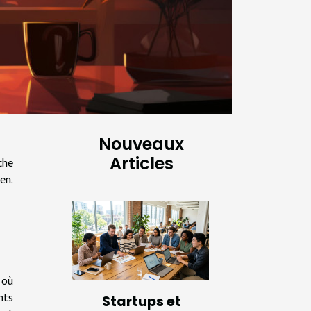
Nouveaux
Articles
che
en.
 où
nts
Startups et