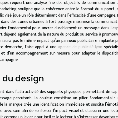
siques requiert une analyse fine des objectifs de communication a
en marketing souligne que la cohérence entre le format du support, 
lic visé joue un rôle déterminant dans l’efficacité d’une campagne. 
mat dans des zones urbaines à fort passage maximise la communicat
 levier fondamental pour ancrer durablement un message dans l’esp
t dépend également de la nature du produit ou service à promouv
al n’aura pas le même impact qu’un panneau publicitaire implanté p
te démarche, faire appel à une
agence de publicité lyon
spéciali
le et d’un accompagnement sur-mesure pour adapter le dispositi
 campagne.
 du design
ant dans l’attractivité des supports physiques, permettant de cap
essage percutant. La couleur constitue un pilier fondamental : 
de la marque crée une identification immédiate et suscite l’émoti
ie avec soin afin de renforcer l’impact visuel et d’assurer une lect
git comme un levier pour inciter le lecteur à s’intéresser davantage