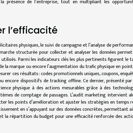
 la présence de l’entreprise, tout en multipliant les opportuni
 l’efficacité
citaires physiques, le suivi de campagne et l’analyse de performa
émarche structurée pour collecter et analyser les données permet
ilisés. Parmi les indicateurs clés les plus pertinents figurent le t
de la marque ou encore l’augmentation du trafic physique en point
esurer ces résultats : codes promotionnels uniques, coupons, enquê
u encore dispositifs de tracking offline. Ce dernier, présenté par
périence physique à des actions mesurables grâce à des technolog
systèmes de comptage de passages. L’audit marketing intervient al
ter les points d’amélioration et ajuster les stratégies en temps ré
estissement en s’appuyant sur des données concrètes, permettant ai
et la répartition du budget pour une efficacité renforcée des acti