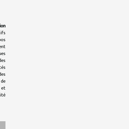
ion
ifs
pos
ent
ues
des
tés
des
 de
 et
ité