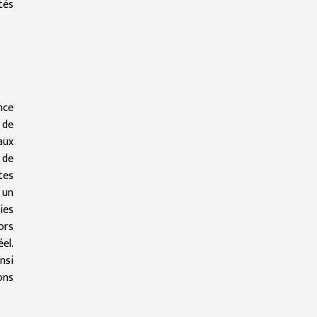
tés
nce
 de
aux
 de
tes
 un
ies
ors
el.
nsi
ons