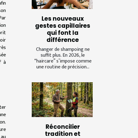
fin
son
Par
Les nouveaux
ion
gestes capillaires
qui font la
rit
différence
oir
rès
Changer de shampoing ne
sée
suffit plus. En 2026, le
“haircare” s’impose comme
f à
une routine de précision...
ter
une
on.
Réconcilier
ure
tradition et
 au