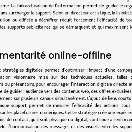
asme. La hiérarchisation de l’information permet de guider le reg
ans surcharger le support. Selon un directeur artistique, la lisibilité
llon ou difficile à déchiffrer réduit fortement l’efficacité de to
des supports publicitaires qui se démarquent et qui maximisent l
mentarité online-offline
et stratégies digitales permet d’optimiser l’impact d’une campa
tion visionnaire mise sur des techniques actuelles, telles 
ers ou présentoirs, pour encourager l’interaction digitale directe a
cile de guider l’audience vers des contenus web, des offres exclusives
gement sur plusieurs canaux simultanément. L’ajout de liens courts
que support permet de mesurer l’efficacité des actions, tout
ge sur les plateformes numériques. Cette stratégie crée une expérie
nt de contact, qu’il soit physique ou digital, contribue à renforcer
entèle. L’harmonisation des messages et des visuels entre les suppo