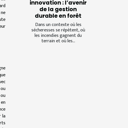
innovation : l’avenir
ard
de la gestion
 ne
durable en forêt
ute
Dans un contexte où les
eur
sécheresses se répètent, où
les incendies gagnent du
terrain et où les...
gne
que
vec
 ou
 ou
 en
nce
 la
rts