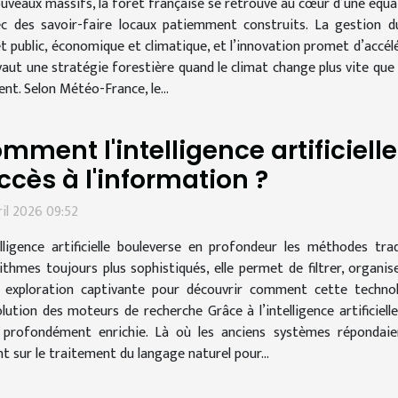
uveaux massifs, la forêt française se retrouve au cœur d’une équat
ec des savoir-faire locaux patiemment construits. La gestion 
jet public, économique et climatique, et l’innovation promet d’accé
aut une stratégie forestière quand le climat change plus vite que l
ent. Selon Météo-France, le...
mment l'intelligence artificiell
accès à l'information ?
ril 2026 09:52
elligence artificielle bouleverse en profondeur les méthodes tra
ithmes toujours plus sophistiqués, elle permet de filtrer, organi
 exploration captivante pour découvrir comment cette technolog
tion des moteurs de recherche Grâce à l’intelligence artificiell
r profondément enrichie. Là où les anciens systèmes répondaie
nt sur le traitement du langage naturel pour...