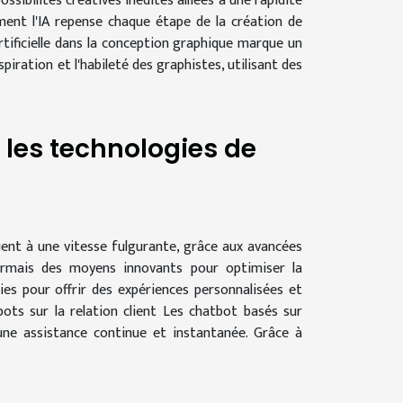
sibilités créatives inédites alliées à une rapidité
ment l'IA repense chaque étape de la création de
 artificielle dans la conception graphique marque un
spiration et l'habileté des graphistes, utilisant des
c les technologies de
luent à une vitesse fulgurante, grâce aux avancées
désormais des moyens innovants pour optimiser la
es pour offrir des expériences personnalisées et
bots sur la relation client Les chatbot basés sur
r une assistance continue et instantanée. Grâce à