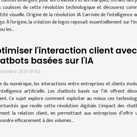
tunités émergent pour les créateurs et les marques, offrant des pos
s coulisses de cette révolution technologique et découvrez com
té visuelle. Origine de la révolution IA L'arrivée de l'intelligence
o. À l'origine, la création de logos reposait essentiellement sur l'in
u les...
timiser l'interaction client ave
atbots basées sur l'IA
eptembre 2025 01:42
re du numérique, les interactions entre entreprises et clients évo
intelligence artificielle. Les chatbots basés sur l’IA offrent 
nt. Ce sujet explore comment exploiter au mieux ces technologi
portunités que recèle cette révolution digitale. L'impact des chat
ndément la relation client, en permettant aux entreprises d’offri
pondre efficacement à des volumes...