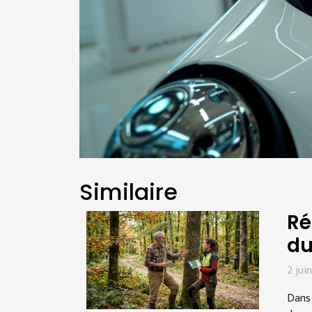
Similaire
Ré
du
2 jui
Dans 