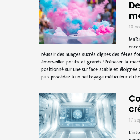
De
ma
10 n
Maîtr
encor
réussir des nuages sucrés dignes des fêtes fo
émerveiller petits et grands !Préparer la mac
positionné sur une surface stable et éloignée
puis procédez à un nettoyage méticuleux du bol
Co
cr
17 s
L'int