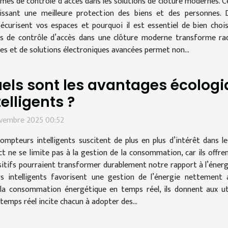
mes de contrôle d’accès dans les solutions de clôture modernes. 
ssant une meilleure protection des biens et des personnes. D
écurisent vos espaces et pourquoi il est essentiel de bien chois
s de contrôle d’accès dans une clôture moderne transforme radi
ues et de solutions électroniques avancées permet non...
els sont les avantages écolog
telligents ?
ovembre 2025 00:52
ompteurs intelligents suscitent de plus en plus d’intérêt dans l
t ne se limite pas à la gestion de la consommation, car ils offr
itifs pourraient transformer durablement notre rapport à l’énergi
 intelligents favorisent une gestion de l’énergie nettement 
la consommation énergétique en temps réel, ils donnent aux uti
 temps réel incite chacun à adopter des...