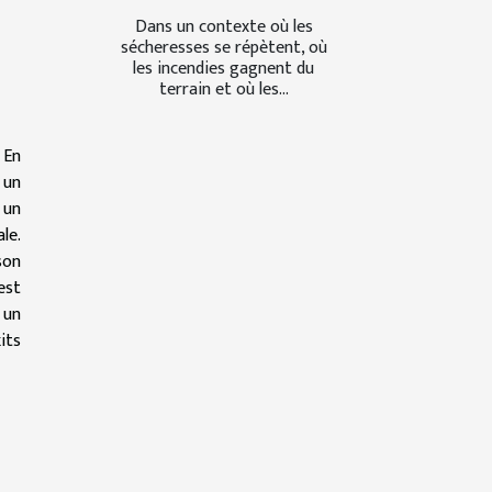
Dans un contexte où les
sécheresses se répètent, où
les incendies gagnent du
terrain et où les...
 En
 un
 un
le.
son
est
 un
its