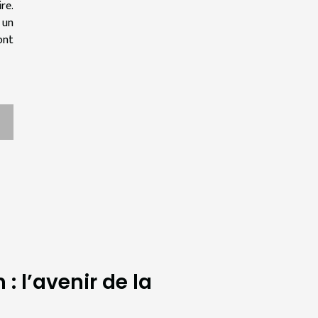
re.
 un
ont
 : l’avenir de la