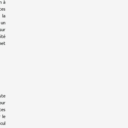
n à
tes
 la
 un
sur
ité
met
ste
our
tes
 le
cul