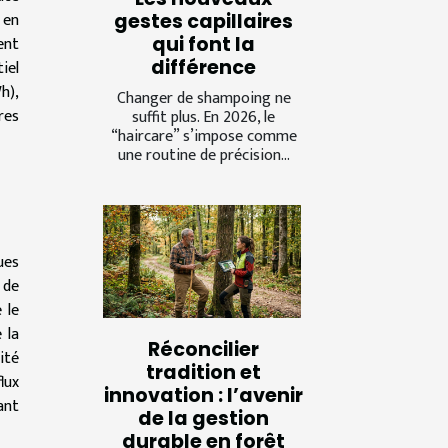
 en
gestes capillaires
qui font la
ent
différence
iel
h),
Changer de shampoing ne
res
suffit plus. En 2026, le
“haircare” s’impose comme
une routine de précision...
ues
 de
 le
 la
Réconcilier
ité
tradition et
lux
innovation : l’avenir
ant
de la gestion
durable en forêt