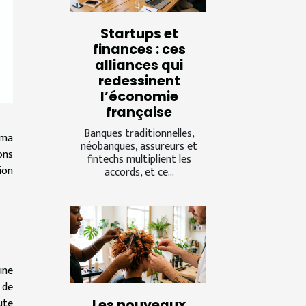
Startups et
finances : ces
alliances qui
redessinent
l’économie
française
Banques traditionnelles,
ama
néobanques, assureurs et
ons
fintechs multiplient les
ion
accords, et ce...
une
 de
ute
Les nouveaux