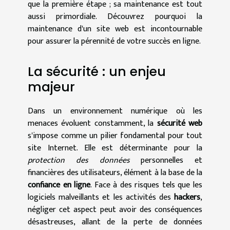
que la première étape ; sa maintenance est tout
aussi primordiale. Découvrez pourquoi la
maintenance d'un site web est incontournable
pour assurer la pérennité de votre succès en ligne.
La sécurité : un enjeu
majeur
Dans un environnement numérique où les
menaces évoluent constamment, la
sécurité web
s'impose comme un pilier fondamental pour tout
site Internet. Elle est déterminante pour la
protection des données
personnelles et
financières des utilisateurs, élément à la base de la
confiance en ligne
. Face à des risques tels que les
logiciels malveillants et les activités des
hackers
,
négliger cet aspect peut avoir des conséquences
désastreuses, allant de la perte de données