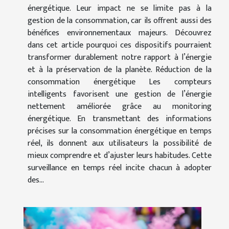
énergétique. Leur impact ne se limite pas à la
gestion de la consommation, car ils offrent aussi des
bénéfices environnementaux majeurs. Découvrez
dans cet article pourquoi ces dispositifs pourraient
transformer durablement notre rapport à l’énergie
et à la préservation de la planète. Réduction de la
consommation énergétique Les compteurs
intelligents favorisent une gestion de l’énergie
nettement améliorée grâce au monitoring
énergétique. En transmettant des informations
précises sur la consommation énergétique en temps
réel, ils donnent aux utilisateurs la possibilité de
mieux comprendre et d’ajuster leurs habitudes. Cette
surveillance en temps réel incite chacun à adopter
des...