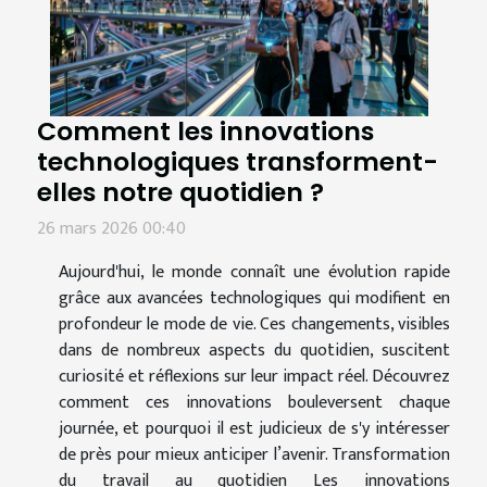
Comment les innovations
technologiques transforment-
elles notre quotidien ?
26 mars 2026 00:40
Aujourd'hui, le monde connaît une évolution rapide
grâce aux avancées technologiques qui modifient en
profondeur le mode de vie. Ces changements, visibles
dans de nombreux aspects du quotidien, suscitent
curiosité et réflexions sur leur impact réel. Découvrez
comment ces innovations bouleversent chaque
journée, et pourquoi il est judicieux de s'y intéresser
de près pour mieux anticiper l’avenir. Transformation
du travail au quotidien Les innovations