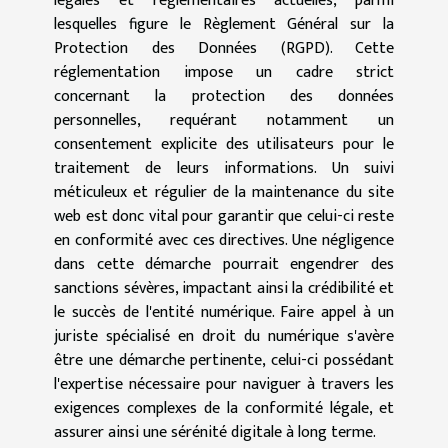
légales et réglementaires actuelles, parmi
lesquelles figure le Règlement Général sur la
Protection des Données (RGPD). Cette
réglementation impose un cadre strict
concernant la protection des données
personnelles, requérant notamment un
consentement explicite des utilisateurs pour le
traitement de leurs informations. Un suivi
méticuleux et régulier de la maintenance du site
web est donc vital pour garantir que celui-ci reste
en conformité avec ces directives. Une négligence
dans cette démarche pourrait engendrer des
sanctions sévères, impactant ainsi la crédibilité et
le succès de l'entité numérique. Faire appel à un
juriste spécialisé en droit du numérique s'avère
être une démarche pertinente, celui-ci possédant
l'expertise nécessaire pour naviguer à travers les
exigences complexes de la conformité légale, et
assurer ainsi une sérénité digitale à long terme.