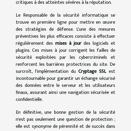
critiques à des atteintes sévères à la réputation.
Le Responsable de la sécurité informatique se
trouve en première ligne pour mettre en œuvre
des stratégies de défense. L'une des mesures
préventives les plus efficaces consiste à effectuer
régulièrement des
mises à jour
des logiciels et
plugins. Ces mises à jour corrigent les failles de
sécurité exploitées par les cybercriminels et
renforcent les barrières protectrices du site. De
surcroît, l'implémentation du
Cryptage SSL
est
incontournable pour garantir un échange sécurisé
des données entre le serveur et les utilisateurs
finaux, assurant ainsi une navigation sécurisée et
confidentielle.
En définitive, une bonne gestion de la sécurité
n'est pas seulement une question de protection ;
elle est synonyme de pérennité et de succès dans