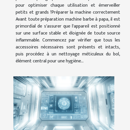
pour optimiser chaque utilisation et émerveiller
petits et grands !Préparer la machine correctement
Avant toute préparation machine barbe à papa, il est
primordial de s'assurer que l'appareil est positionné
sur une surface stable et éloignée de toute source
inflammable. Commencez par vérifier que tous les
accessoires nécessaires sont présents et intacts,
puis procédez à un nettoyage méticuleux du bol,
élément central pour une hygiène...