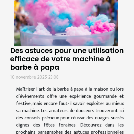
Des astuces pour une utilisation
efficace de votre machine à
barbe à papa
10 novembre 2025 23:08
Maîtriser l’art de la barbe à papa à la maison ou lors
d’événements offre une expérience gourmande et
festive, mais encore faut-il savoir exploiter au mieux
sa machine. Les amateurs de douceurs trouveront ici
des conseils précieux pour réussir des nuages sucrés
dignes des fêtes foraines. Découvrez dans les
prochains paragraphes des astuces professionnelles