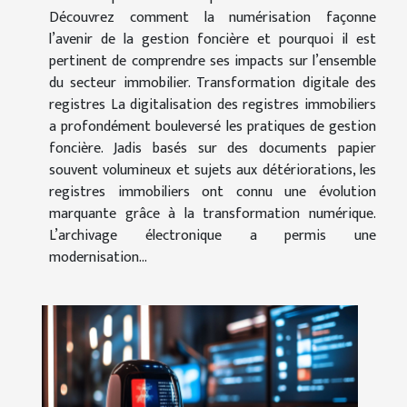
Découvrez comment la numérisation façonne
l’avenir de la gestion foncière et pourquoi il est
pertinent de comprendre ses impacts sur l’ensemble
du secteur immobilier. Transformation digitale des
registres La digitalisation des registres immobiliers
a profondément bouleversé les pratiques de gestion
foncière. Jadis basés sur des documents papier
souvent volumineux et sujets aux détériorations, les
registres immobiliers ont connu une évolution
marquante grâce à la transformation numérique.
L’archivage électronique a permis une
modernisation...