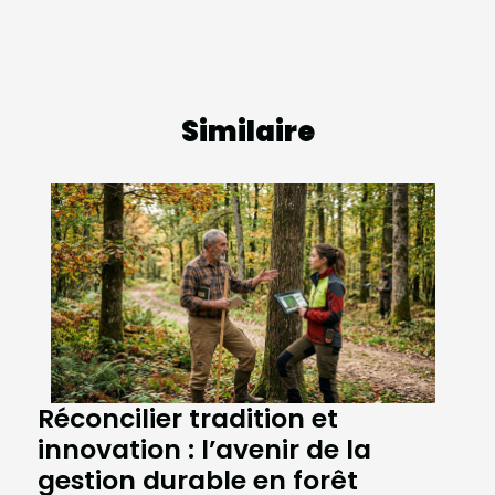
Similaire
Réconcilier tradition et
innovation : l’avenir de la
gestion durable en forêt