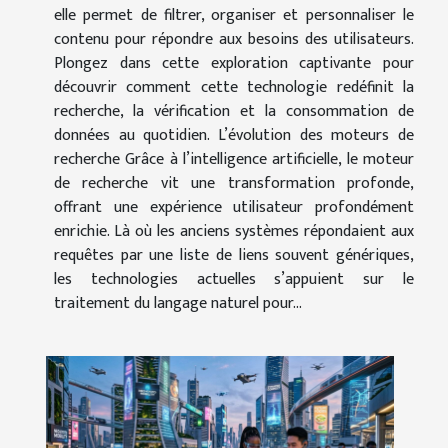
elle permet de filtrer, organiser et personnaliser le
contenu pour répondre aux besoins des utilisateurs.
Plongez dans cette exploration captivante pour
découvrir comment cette technologie redéfinit la
recherche, la vérification et la consommation de
données au quotidien. L’évolution des moteurs de
recherche Grâce à l’intelligence artificielle, le moteur
de recherche vit une transformation profonde,
offrant une expérience utilisateur profondément
enrichie. Là où les anciens systèmes répondaient aux
requêtes par une liste de liens souvent génériques,
les technologies actuelles s’appuient sur le
traitement du langage naturel pour...