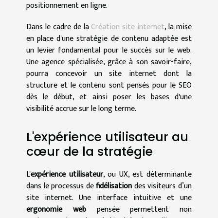
positionnement en ligne.
Dans le cadre de la
Création site internet
, la mise
en place d'une stratégie de contenu adaptée est
un levier fondamental pour le succès sur le web.
Une agence spécialisée, grâce à son savoir-faire,
pourra concevoir un site internet dont la
structure et le contenu sont pensés pour le SEO
dès le début, et ainsi poser les bases d'une
visibilité accrue sur le long terme.
L'expérience utilisateur au
cœur de la stratégie
L'
expérience utilisateur
, ou UX, est déterminante
dans le processus de
fidélisation
des visiteurs d’un
site internet. Une interface intuitive et une
ergonomie web
pensée permettent non