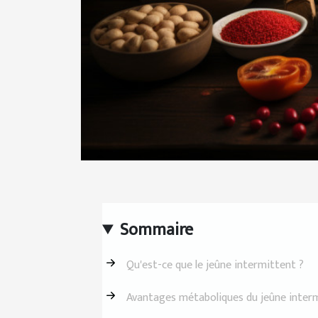
Sommaire
Qu'est-ce que le jeûne intermittent ?
Avantages métaboliques du jeûne inter