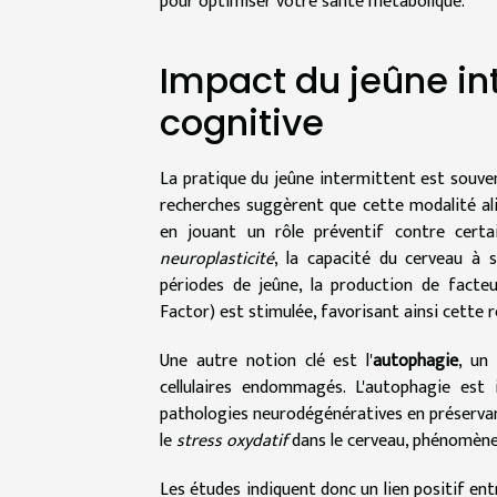
pour optimiser votre santé métabolique.
Impact du jeûne int
cognitive
La pratique du jeûne intermittent est souven
recherches suggèrent que cette modalité ali
en jouant un rôle préventif contre certai
neuroplasticité
, la capacité du cerveau à 
périodes de jeûne, la production de facte
Factor) est stimulée, favorisant ainsi cette 
Une autre notion clé est l'
autophagie
, un
cellulaires endommagés. L'autophagie est 
pathologies neurodégénératives en préservant
le
stress oxydatif
dans le cerveau, phénomène 
Les études indiquent donc un lien positif ent