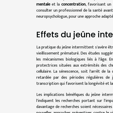
mentale
et la
concentration
, favorisant un
consulter un professionnel de la santé avant
neuropsychologue, pour une approche adaptée
Effets du jeûne int
La pratique du jeûne intermittent s'avère être
vieillissement prématuré. Des études suggèr
les mécanismes biologiques liés à l'âge. En
protectrices situées aux extrémités des ch
cellulaire. La sénescence, soit l'arrêt de l
retardée par des périodes régulières de je
transcription qui favorisent la longévité et la 
Les implications bénéfiques du jeûne inter
l'indiquent les recherches portant sur l'im
davantage de recherches soient nécessaires p
nouvelles approches préventives contre le vi