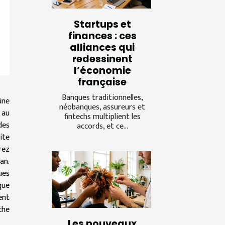
Startups et
finances : ces
alliances qui
redessinent
l’économie
française
Banques traditionnelles,
ûne
néobanques, assureurs et
 au
fintechs multiplient les
des
accords, et ce...
ite
rez
an.
ues
que
ent
che
Les nouveaux