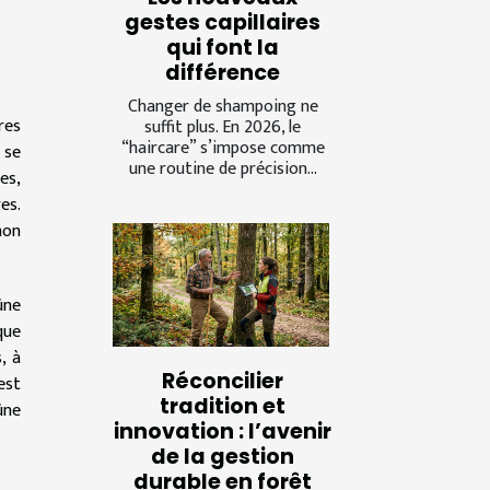
gestes capillaires
qui font la
différence
Changer de shampoing ne
res
suffit plus. En 2026, le
“haircare” s’impose comme
 se
une routine de précision...
es,
es.
non
ûne
que
, à
Réconcilier
est
tradition et
ûne
innovation : l’avenir
de la gestion
durable en forêt