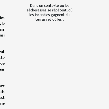
Dans un contexte où les
sécheresses se répètent, où
les incendies gagnent du
des
terrain et où les...
 le
nir
nsi
eut
tte
ype
ans
vec
ils
est
ine