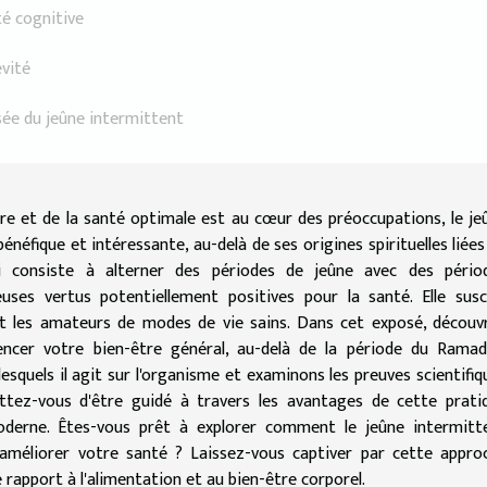
té cognitive
évité
sée du jeûne intermittent
re et de la santé optimale est au cœur des préoccupations, le je
éfique et intéressante, au-delà de ses origines spirituelles liées
 consiste à alterner des périodes de jeûne avec des pério
uses vertus potentiellement positives pour la santé. Elle susc
s et les amateurs de modes de vie sains. Dans cet exposé, découv
ncer votre bien-être général, au-delà de la période du Ramad
quels il agit sur l'organisme et examinons les preuves scientifiq
ttez-vous d'être guidé à travers les avantages de cette prati
moderne. Êtes-vous prêt à explorer comment le jeûne intermitt
 améliorer votre santé ? Laissez-vous captiver par cette appro
 rapport à l'alimentation et au bien-être corporel.