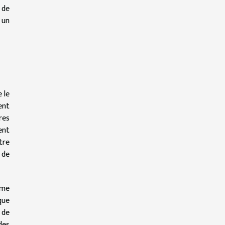
 de
 un
 le
ent
res
ent
tre
 de
mme
que
 de
des