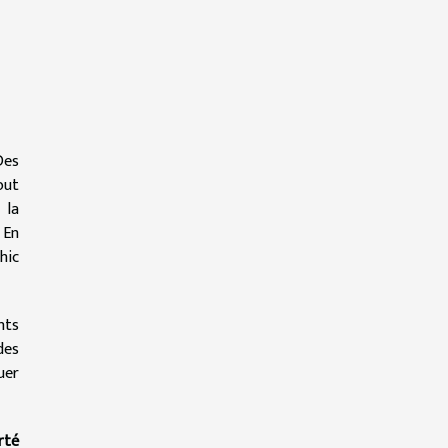
Des
out
 la
 En
hic
nts
des
uer
rté