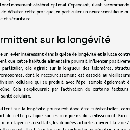
 fonctionnement cérébral optimal. Cependant, il est recommandé
 de débuter cette pratique, en particulier un neuroscientifique ou
 et sécuritaire.
ermittent sur la longévité
 un levier intéressant dans la quête de longévité et la lutte contre
ent que cette habitude alimentaire pourrait influencer positivem
 particulier, elle agirait sur la longueur des télomères, structu
romosomes, dont le raccourcissement est associé au vieillissem
a division cellulaire qui se produit avec l'âge, semble également ê
ûne. Cela s'expliquerait par l'activation de certains facteurs
santé cellulaire.
mittent sur la longévité pourraient donc être substantielles, co
pact de cette pratique sur les marqueurs du vieillissement. Bien 
our étayer ces résultats, les données actuelles ouvrent la voie à
eillissement. Il est à noter que la recherche en gériatrie ou par 