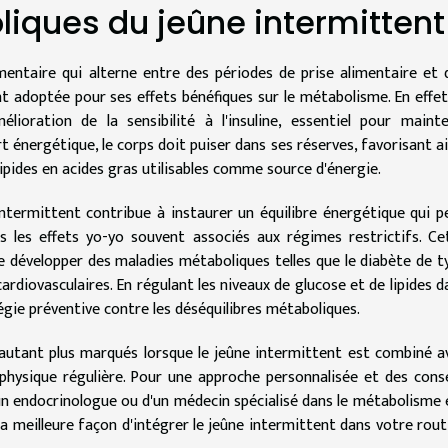
iques du jeûne intermittent
mentaire qui alterne entre des périodes de prise alimentaire et 
t adoptée pour ses effets bénéfiques sur le métabolisme. En effet,
ioration de la sensibilité à l'insuline, essentiel pour mainte
t énergétique, le corps doit puiser dans ses réserves, favorisant ai
 lipides en acides gras utilisables comme source d'énergie.
 intermittent contribue à instaurer un équilibre énergétique qui p
s les effets yo-yo souvent associés aux régimes restrictifs. Ce
 développer des maladies métaboliques telles que le diabète de t
ardiovasculaires. En régulant les niveaux de glucose et de lipides d
tégie préventive contre les déséquilibres métaboliques.
'autant plus marqués lorsque le jeûne intermittent est combiné a
 physique régulière. Pour une approche personnalisée et des conse
'un endocrinologue ou d'un médecin spécialisé dans le métabolisme 
a meilleure façon d'intégrer le jeûne intermittent dans votre rout