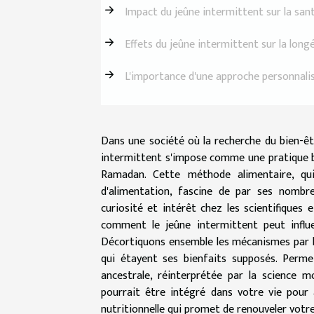
Impact du jeûne intermittent sur la san
Effets du jeûne intermittent sur la long
L'importance d'une approche personnali
Dans une société où la recherche du bien-êt
intermittent s'impose comme une pratique bén
Ramadan. Cette méthode alimentaire, qui
d'alimentation, fascine de par ses nombre
curiosité et intérêt chez les scientifique
comment le jeûne intermittent peut influe
Décortiquons ensemble les mécanismes par les
qui étayent ses bienfaits supposés. Perme
ancestrale, réinterprétée par la science 
pourrait être intégré dans votre vie pour
nutritionnelle qui promet de renouveler votre